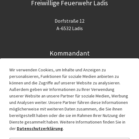
Freiwillige Feuerwehr Ladis
Dorfstraße 12
A-6532 Ladis
Kommandant
Wir verwenden Cookies, um Inhalte und Anzeigen zu
Ing. Günter Köhle
personalisieren, Funktionen für soziale Medien anbieten zu
g.koehle@feuerwehr.tirol
können und die Zugriffe auf unserer Website zu analysieren.
Außerdem geben wir Informationen zu Ihrer Verwendung
Im Notfall 122 anrufen!
unserer Website an unsere Partner für soziale Medien, Werbung
und Analysen weiter. Unsere Partner führen diese Informationen
möglicherweise mit weiteren Daten zusammen, die Sie ihnen
bereitgestellt haben oder die sie im Rahmen Ihrer Nutzung der
Service
Dienste gesammelt haben. Weitere Informationen finden Sie in
der
Datenschutzerklärung
.
FDIS Tirol