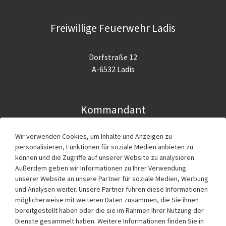
Freiwillige Feuerwehr Ladis
Dorfstraße 12
A-6532 Ladis
Kommandant
Wir verwenden Cookies, um Inhalte und Anzeigen zu
Ing. Günter Köhle
personalisieren, Funktionen für soziale Medien anbieten zu
g.koehle@feuerwehr.tirol
können und die Zugriffe auf unserer Website zu analysieren.
Außerdem geben wir Informationen zu Ihrer Verwendung
Im Notfall 122 anrufen!
unserer Website an unsere Partner für soziale Medien, Werbung
und Analysen weiter. Unsere Partner führen diese Informationen
möglicherweise mit weiteren Daten zusammen, die Sie ihnen
bereitgestellt haben oder die sie im Rahmen Ihrer Nutzung der
Service
Dienste gesammelt haben. Weitere Informationen finden Sie in