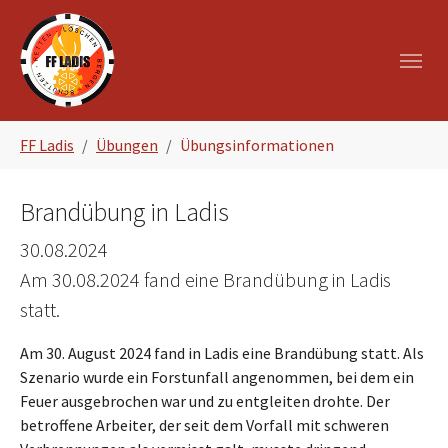
Zum Hauptinhalt springen
Skip to page footer
Sie sind hier:
FF Ladis
Übungen
Übungsinformationen
Brandübung in Ladis
30.08.2024
Am 30.08.2024 fand eine Brandübung in Ladis
statt.
Am 30. August 2024 fand in Ladis eine Brandübung statt. Als
Szenario wurde ein Forstunfall angenommen, bei dem ein
Feuer ausgebrochen war und zu entgleiten drohte. Der
betroffene Arbeiter, der seit dem Vorfall mit schweren